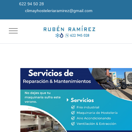
622 94 50 28
climayhosteleriaramirez@gmail.com
Mobile Menu Toggle