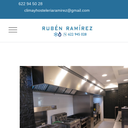
622 94 50 28
climayhosteleriaramirez@gmail.com
Mobile Menu Toggle